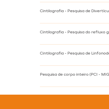
A cintilografia pulmonar é um exame qu
sendo feito em duas etapas: inalação e 
Cintilografia - Pesquisa de Divertíc
A Cintilografia para pesquisa do Divert
origem, o estômago) em divertículos d
Cintilografia - Pesquisa do refluxo
A Cintilografia para pesquisa do reflux
do estômago para o esôfago.
Cintilografia - Pesquisa de Linfonod
A Cintilografia para pesquisa de Linfon
Pesquisa de corpo inteiro (PCI - MI
A PCI MIGB é um exame que faz um rastr
radiodoterapia para avaliar o resultad
administração do Iodo-131