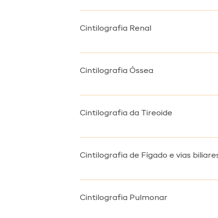
A Cintilografia Cerebral é um exame qu
Cintilografia Renal
A Cintilografia Renal é um exame que a
(dtpa) e estática (dmsa).
Cintilografia Óssea
A Cintilografia Óssea é um exame que a
inflamações, fraturas de estresse em at
Cintilografia da Tireoide
A Cintilografia da Tireoide é um exame 
nódulos de tireoide, câncer, investigar
Cintilografia de Fígado e vias biliare
A Cintilografia do Fígado e vias biliar
Cintilografia Pulmonar