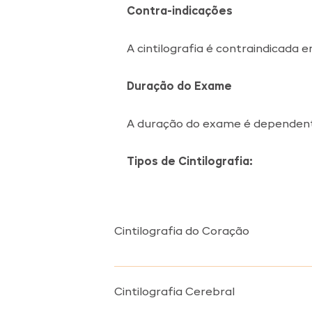
Contra-indicações
A cintilografia é contraindicad
Duração do Exame
A duração do exame é dependent
Tipos de Cintilografia:
Cintilografia do Coração
A Cintilografia  do Coração/ Miocárdic
Cintilografia Cerebral