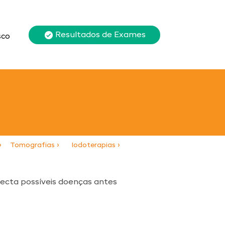
Resultados de Exames
sco
›
Tomografias ›
Iodoterapias ›
tecta possíveis doenças antes