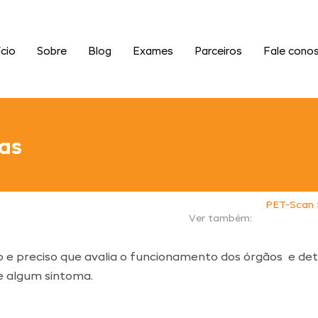
ício
Sobre
Blog
Exames
Parceiros
Fale cono
ias
PET-Scan 
Ver também:
o e preciso que avalia o funcionamento dos órgãos e de
 algum sintoma.