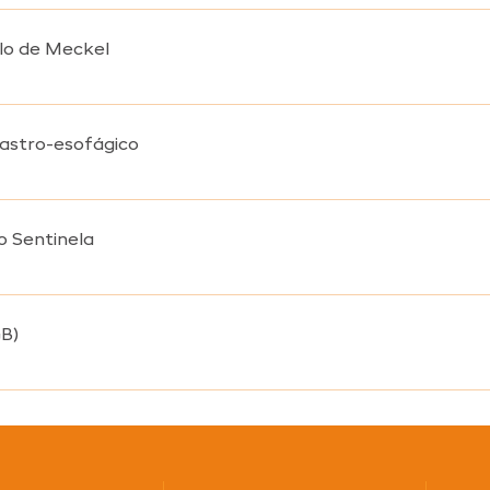
e avalia a presença de alterações na passagem do ar ou na ci
perfusão.
ulo de Meckel
ículo de Meckel é um exame que identifica e localiza mucosa gás
e Meckel.
 gastro-esofágico
o gastro-esofágico é um exame que um exame avalia presença de
o Sentinela
odo Sentinela é um exame que avalia as glândulas linfáticas na
GB)
eio do corpo inteiro analisando a evolução do câncer de tire
o do tratamento. As imagens são coletadas em dois momentos: 4