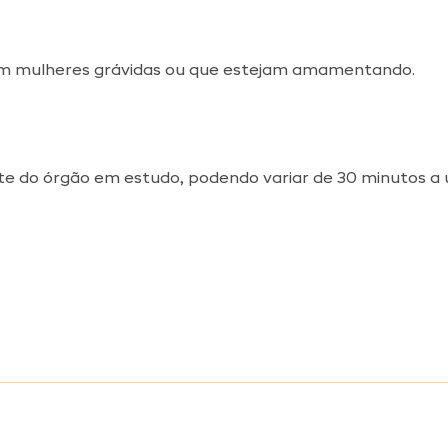
a em mulheres grávidas ou que estejam amamentando.
e do órgão em estudo, podendo variar de 30 minutos a 
a é um exame que avalia o risco de sofrer um infarto ou outros