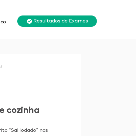
Resultados de Exames
sco
r
de cozinha
rito “Sal Iodado” nas