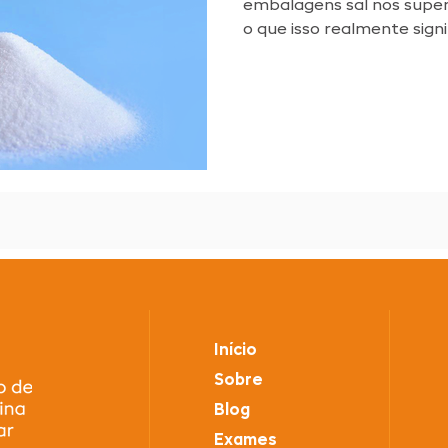
embalagens sal nos supe
o que isso realmente signif
Início
Sobre
Blog
Exames