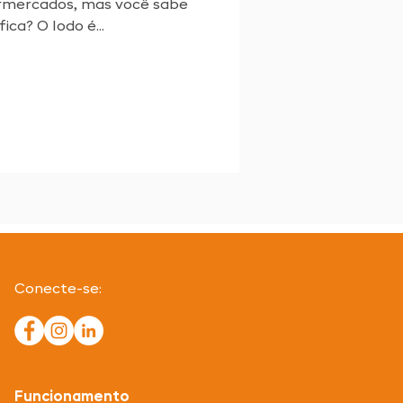
rmercados, mas você sabe
ica? O Iodo é...
Conecte-se:
Funcionamento